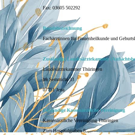
Fax: 03605 502292
Berufsbezeichnung
Fachärztinnen für Frauenheilkunde und Geburtsh
Zuständige Landesärztekammer (Aufsichtsb
Landesärztekammer Thüringen
Im Semmicht 33
07751 Jena
Zuständige Kassenärztliche Vereinigung
Kassenärztliche Vereinigung Thüringen
Zum Hospitalgraben 8